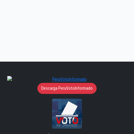
Descarga PeruVotoInformado