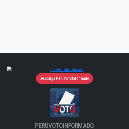
Descarga PeruVotoInformado
PERÚVOTOINFORMADO