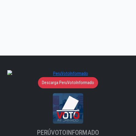
Descarga PeruVotoInformado
PERÚVOTOINFORMADO