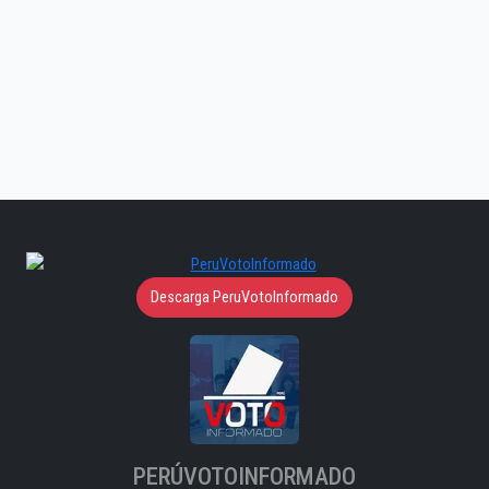
Descarga PeruVotoInformado
PERÚVOTOINFORMADO