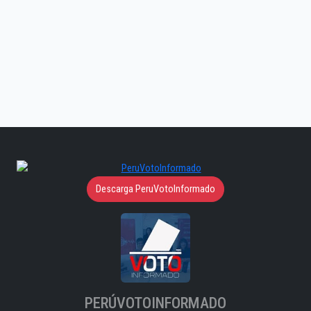
Descarga PeruVotoInformado
PERÚVOTOINFORMADO