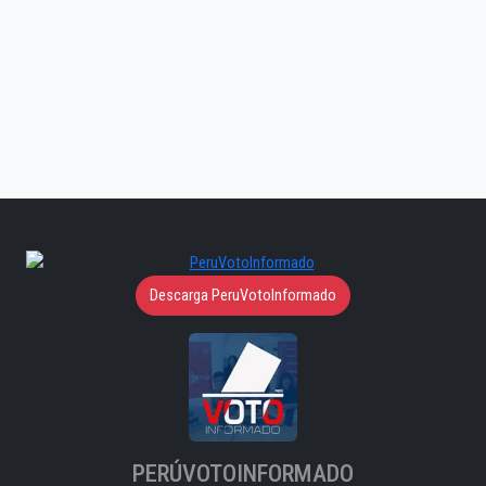
Descarga PeruVotoInformado
PERÚVOTOINFORMADO