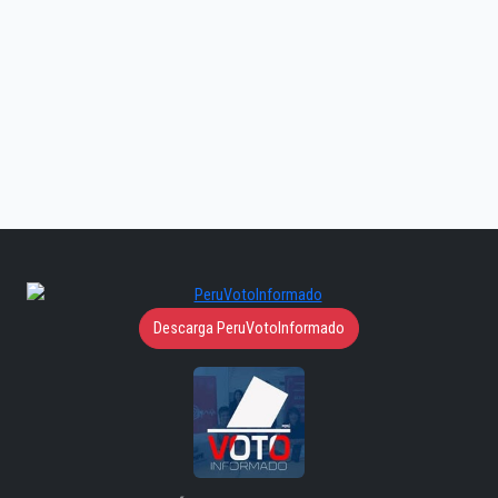
Descarga PeruVotoInformado