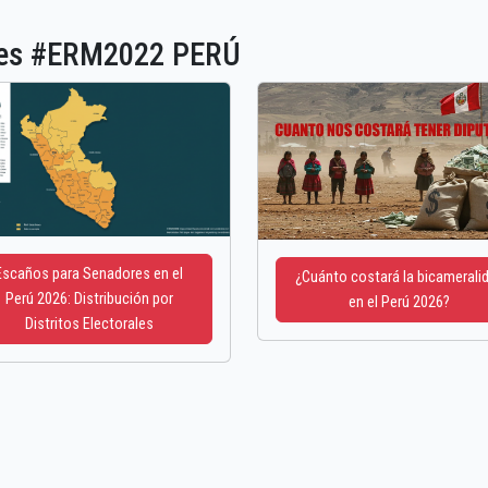
ones #ERM2022 PERÚ
Escaños para Senadores en el
¿Cuánto costará la bicamerali
Perú 2026: Distribución por
en el Perú 2026?
Distritos Electorales