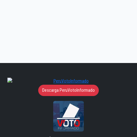
Descarga PeruVotoInformado