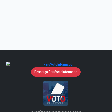
Descarga PeruVotoInformado