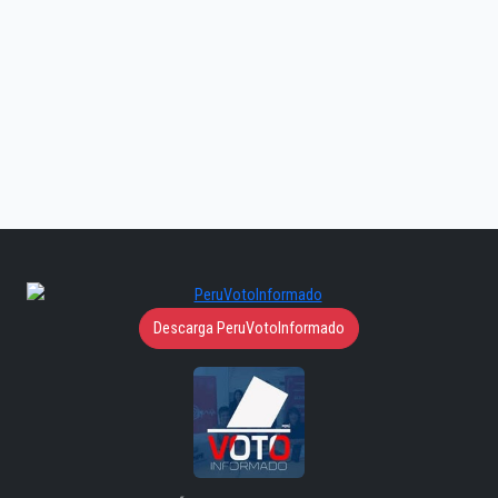
Descarga PeruVotoInformado