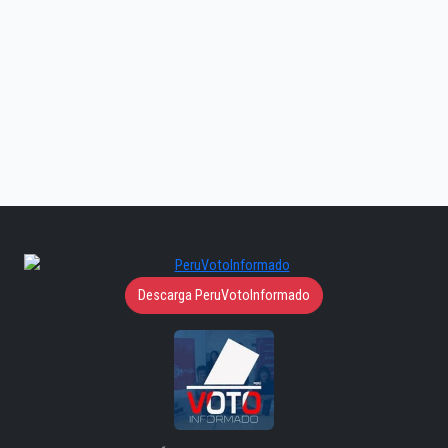
Descarga PeruVotoInformado