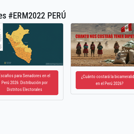
ones #ERM2022 PERÚ
Escaños para Senadores en el
¿Cuánto costará la bicamerali
Perú 2026: Distribución por
en el Perú 2026?
Distritos Electorales