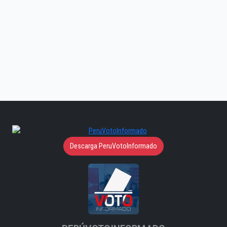
Descarga PeruVotoInformado