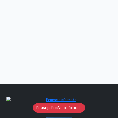
Descarga PeruVotoInformado