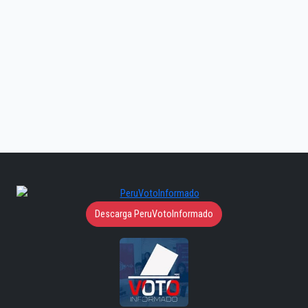
Descarga PeruVotoInformado