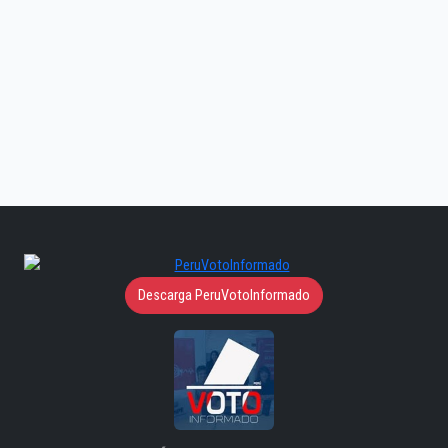
Descarga PeruVotoInformado