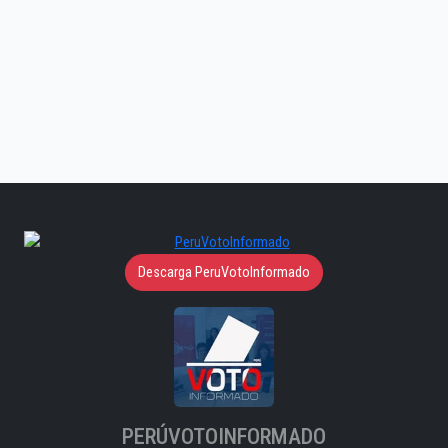
Descarga PeruVotoInformado
PERÚVOTOINFORMADO