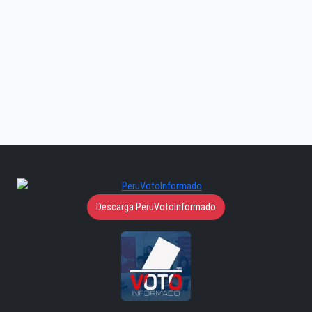
Descarga PeruVotoInformado