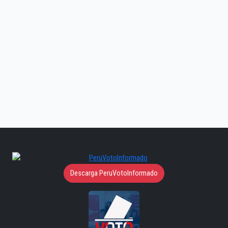
Descarga PeruVotoInformado