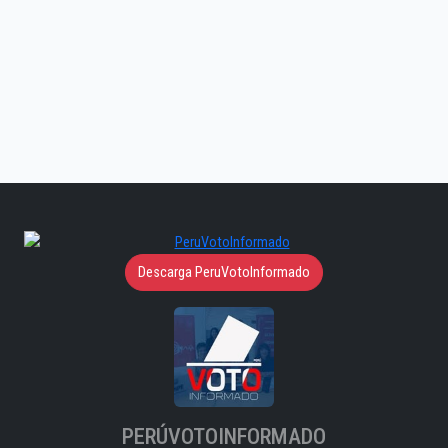
Descarga PeruVotoInformado
PERÚVOTOINFORMADO