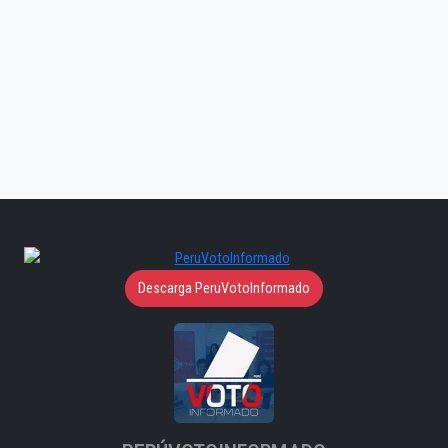
Descarga PeruVotoInformado