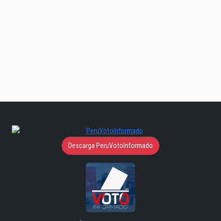
Descarga PeruVotoInformado