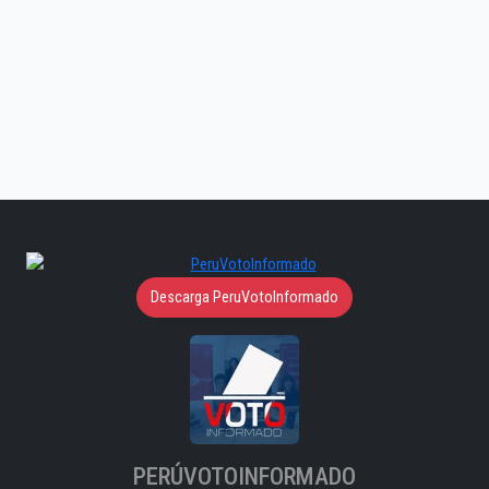
Descarga PeruVotoInformado
PERÚVOTOINFORMADO