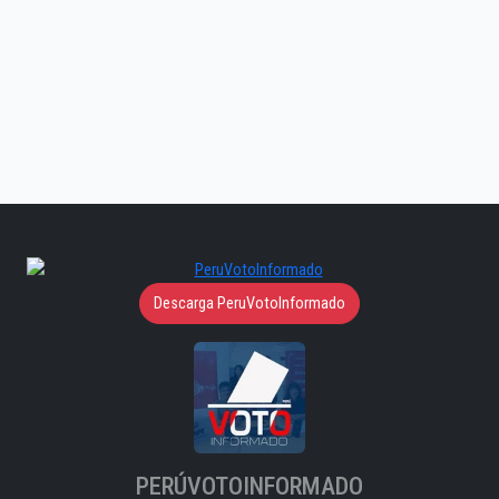
Descarga PeruVotoInformado
PERÚVOTOINFORMADO