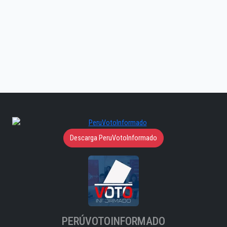
Descarga PeruVotoInformado
PERÚVOTOINFORMADO