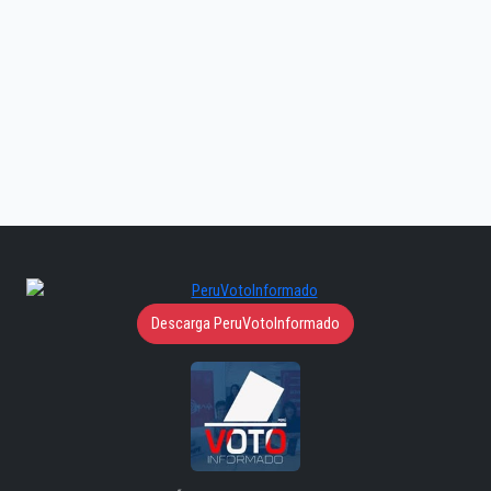
Descarga PeruVotoInformado