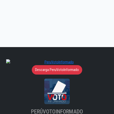
Descarga PeruVotoInformado
PERÚVOTOINFORMADO