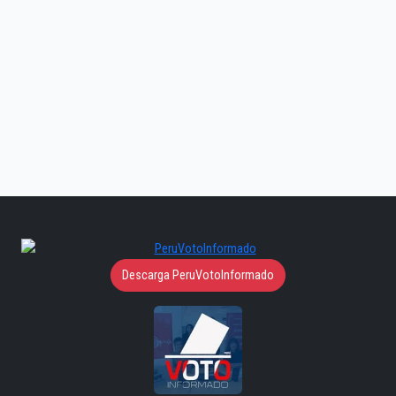
Descarga PeruVotoInformado