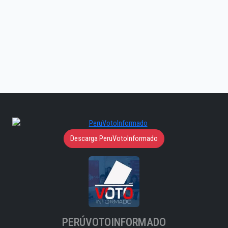
Descarga PeruVotoInformado
PERÚVOTOINFORMADO