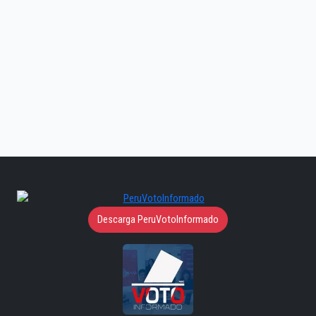
Descarga PeruVotoInformado