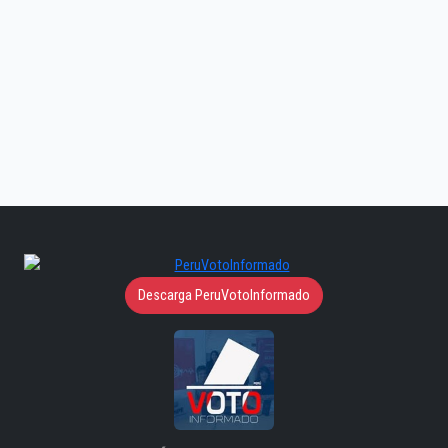
Descarga PeruVotoInformado