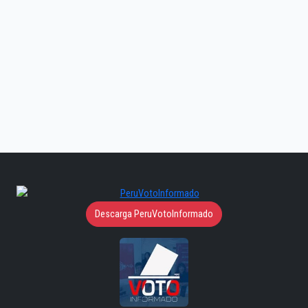
Descarga PeruVotoInformado