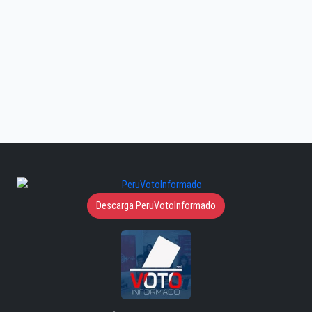
Descarga PeruVotoInformado