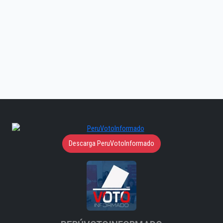
Descarga PeruVotoInformado