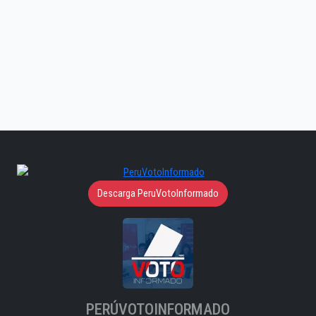
Descarga PeruVotoInformado
PERÚVOTOINFORMADO