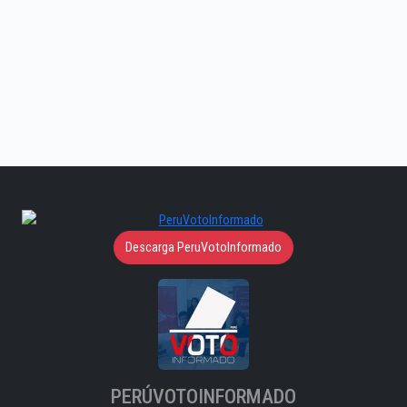
Descarga PeruVotoInformado
PERÚVOTOINFORMADO