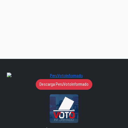
Descarga PeruVotoInformado