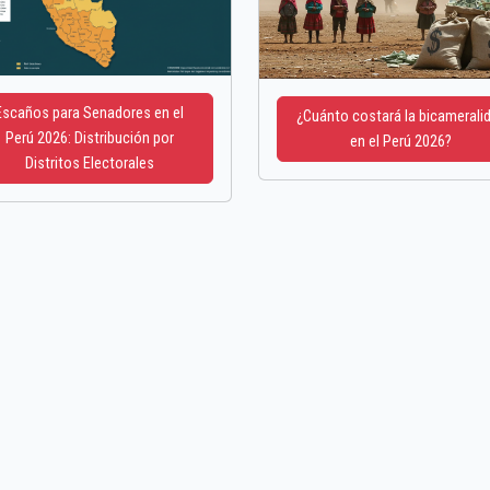
Escaños para Senadores en el
¿Cuánto costará la bicamerali
Perú 2026: Distribución por
en el Perú 2026?
Distritos Electorales