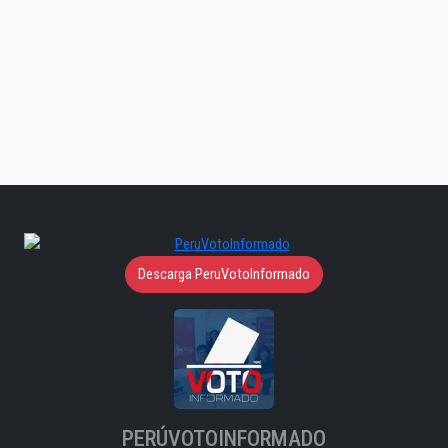
Descarga PeruVotoInformado
PERÚVOTOINFORMADO