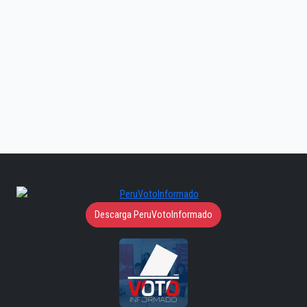
Descarga PeruVotoInformado