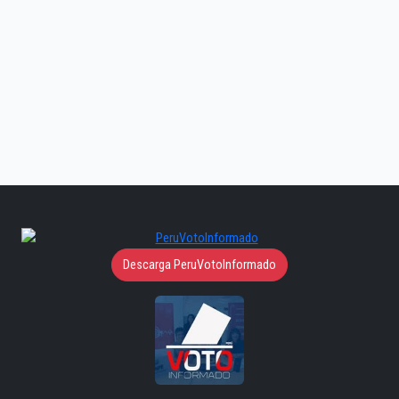
Descarga PeruVotoInformado