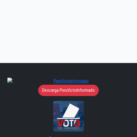
Descarga PeruVotoInformado