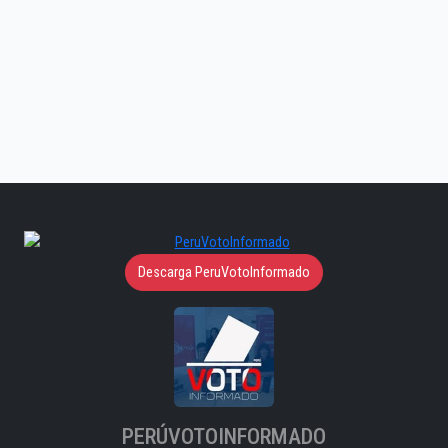
Descarga PeruVotoInformado
PERÚVOTOINFORMADO