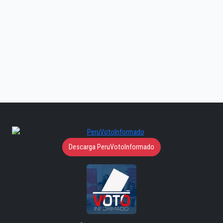
Descarga PeruVotoInformado