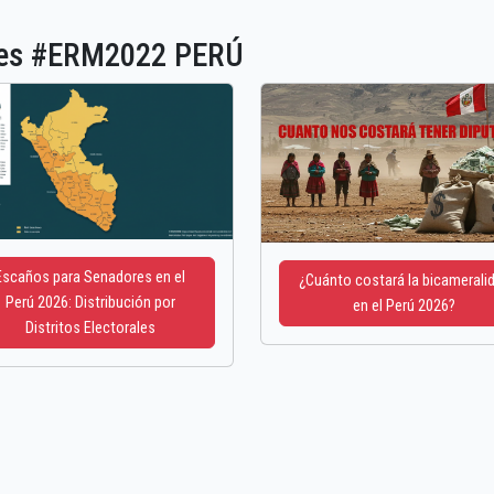
ones #ERM2022 PERÚ
Escaños para Senadores en el
¿Cuánto costará la bicamerali
Perú 2026: Distribución por
en el Perú 2026?
Distritos Electorales