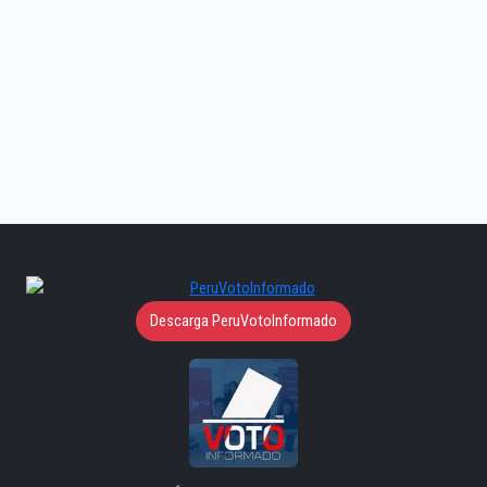
Descarga PeruVotoInformado