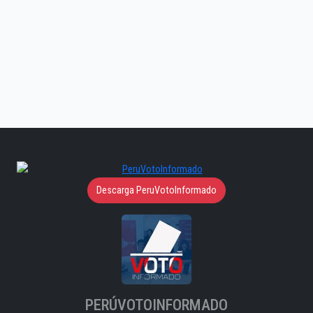
Descarga PeruVotoInformado
PERÚVOTOINFORMADO