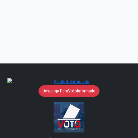
Descarga PeruVotoInformado