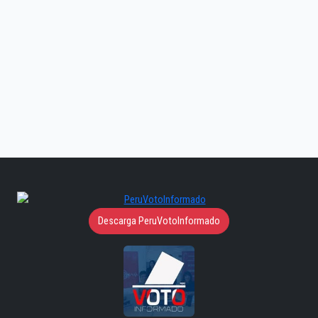
Descarga PeruVotoInformado